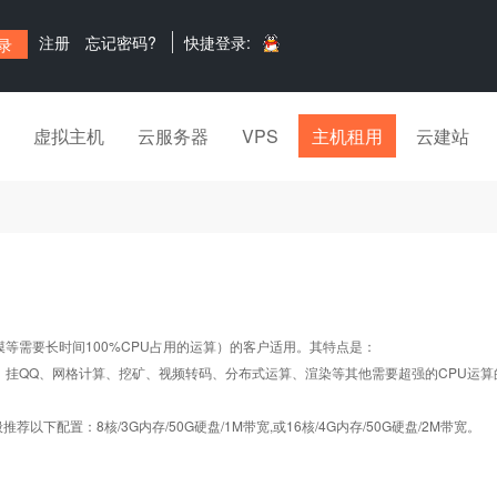
注册
忘记密码?
快捷登录:
虚拟主机
云服务器
VPS
主机租用
云建站
要长时间100%CPU占用的运算）的客户适用。其特点是：
、挂QQ、网格计算、挖矿、视频转码、分布式运算、渲染等其他需要超强的CPU运算
下配置：8核/3G内存/50G硬盘/1M带宽,或16核/4G内存/50G硬盘/2M带宽。